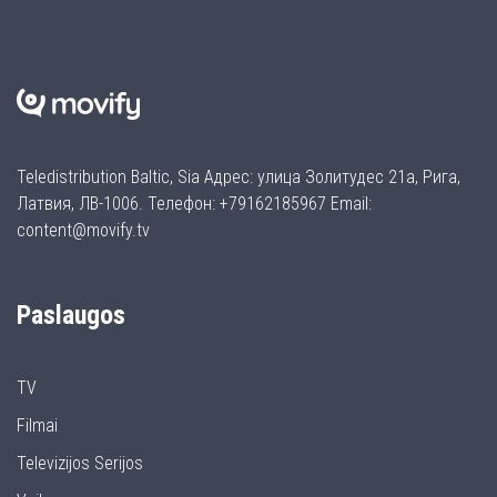
Teledistribution Baltic, Sia Адрес: улица Золитудес 21а, Рига,
Латвия, ЛВ-1006. Телефон: +79162185967 Email:
content@movify.tv
Paslaugos
TV
Filmai
Televizijos Serijos