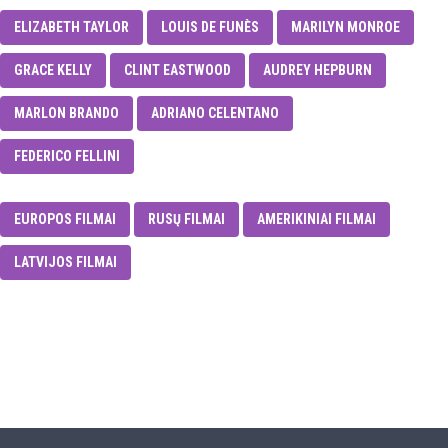
ELIZABETH TAYLOR
LOUIS DE FUNÈS
MARILYN MONROE
GRACE KELLY
CLINT EASTWOOD
AUDREY HEPBURN
MARLON BRANDO
ADRIANO CELENTANO
FEDERICO FELLINI
EUROPOS FILMAI
RUSŲ FILMAI
AMERIKINIAI FILMAI
LATVIJOS FILMAI