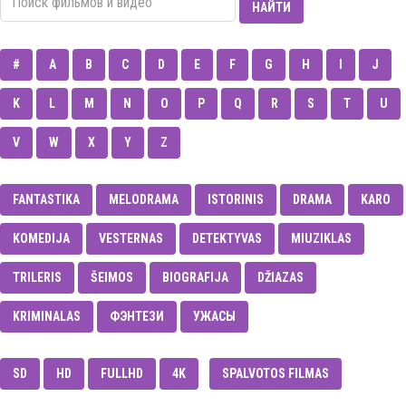
НАЙТИ
#
A
B
C
D
E
F
G
H
I
J
K
L
M
N
O
P
Q
R
S
T
U
V
W
X
Y
Z
FANTASTIKA
MELODRAMA
ISTORINIS
DRAMA
KARO
KOMEDIJA
VESTERNAS
DETEKTYVAS
MIUZIKLAS
TRILERIS
ŠEIMOS
BIOGRAFIJA
DŽIAZAS
KRIMINALAS
ФЭНТЕЗИ
УЖАСЫ
SD
HD
FULLHD
4K
SPALVOTOS FILMAS