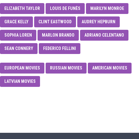
ELIZABETH TAYLOR
LOUIS DE FUNÈS
MARILYN MONROE
GRACE KELLY
CLINT EASTWOOD
AUDREY HEPBURN
SOPHIA LOREN
MARLON BRANDO
ADRIANO CELENTANO
SEAN CONNERY
FEDERICO FELLINI
EUROPEAN MOVIES
RUSSIAN MOVIES
AMERICAN MOVIES
LATVIAN MOVIES