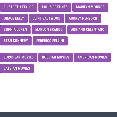
ELIZABETH TAYLOR
LOUIS DE FUNÈS
MARILYN MONROE
GRACE KELLY
CLINT EASTWOOD
AUDREY HEPBURN
SOPHIA LOREN
MARLON BRANDO
ADRIANO CELENTANO
SEAN CONNERY
FEDERICO FELLINI
EUROPEAN MOVIES
RUSSIAN MOVIES
AMERICAN MOVIES
LATVIAN MOVIES